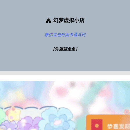
幻梦虚拟小店
微信红包封面
卡通系列
【
许愿瓶兔兔
】