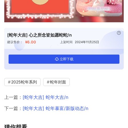
已付
[蛇年大吉] 心之所念皆如愿蛇蛇/n
¥6.00
建议售价：
上架时间
2024年11月25日
立即下载
2025蛇年系列
蛇年封面
上一篇：
[蛇年大吉] 蛇年大吉/n
下一篇：
[蛇年大吉] 蛇年暴富/新版动态/n
猜你想看