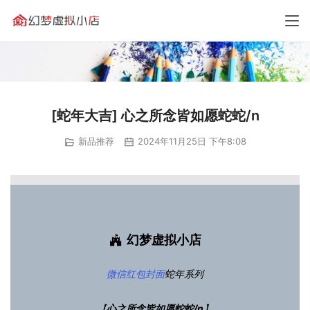
[蛇年大吉] 心之所念皆如愿蛇蛇/n
新品推荐
2024年11月25日 下午8:08
幻梦虚拟小店
微信红包封面
蛇年系列
【
心之所念皆如愿蛇蛇/n
】