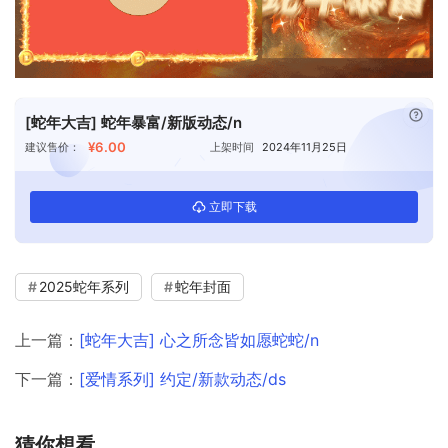
已付
[蛇年大吉] 蛇年暴富/新版动态/n
¥6.00
建议售价：
上架时间
2024年11月25日
立即下载
2025蛇年系列
蛇年封面
上一篇：
[蛇年大吉] 心之所念皆如愿蛇蛇/n
下一篇：
[爱情系列] 约定/新款动态/ds
猜你想看