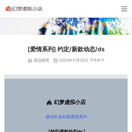
[爱情系列] 约定/新款动态/ds
新品推荐
2024年11月25日 下午8:11
幻梦虚拟小店
微信红包封面
爱情系列
【
约定/新款动态/ds
】