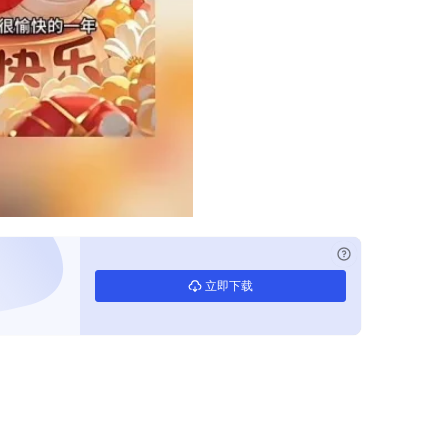
已付费？
登录
立即下载