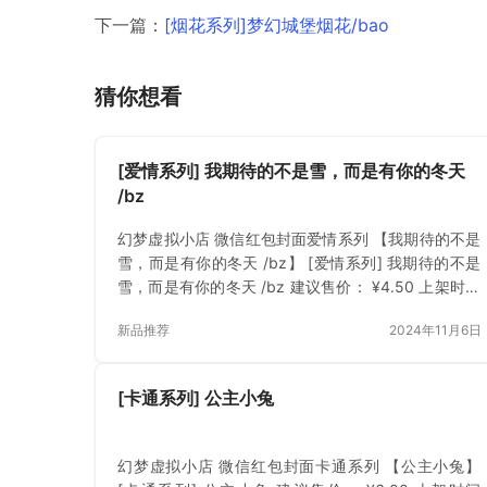
下一篇：
[烟花系列]梦幻城堡烟花/bao
猜你想看
[爱情系列] 我期待的不是雪，而是有你的冬天
/bz
幻梦虚拟小店 微信红包封面爱情系列 【我期待的不是
雪，而是有你的冬天 /bz】 [爱情系列] 我期待的不是
雪，而是有你的冬天 /bz 建议售价： ¥4.50 上架时间
2024年11月6日 立即下载 已付费？登录 或 刷新
新品推荐
2024年11月6日
[卡通系列] 公主小兔
幻梦虚拟小店 微信红包封面卡通系列 【公主小兔】