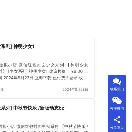
女系列] 神明少女1
虚拟小店 微信红包封面少女系列 【神明少女
67]】 [少女系列] 神明少女1 建议售价： ¥6.00 上
 2024年8月23日 立即下载 已付费？登录 或 刷
联系我们
推荐
2024年8月23日
秋系列] 中秋节快乐 /新版动态bz
关注微信
虚拟小店 微信红包封面中秋系列 【中秋节快乐 /
分享本页