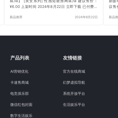
袜/la】 [美女系列] 性感短裙渔网袜/la 建议售价：
新版动
¥6.00 上架时间 2024年8月22日 立即下载 已付费？
议售价
登录 或 刷新
已付
新品推荐
2024年8月22日
新品
产品列表
友情链接
AI营销优化
官方在线商城
卡速售商城
幻梦虚拟导航
电竞俱乐部
系统开放平台
微信红包封面
生活娱乐平台
数字生活娱乐