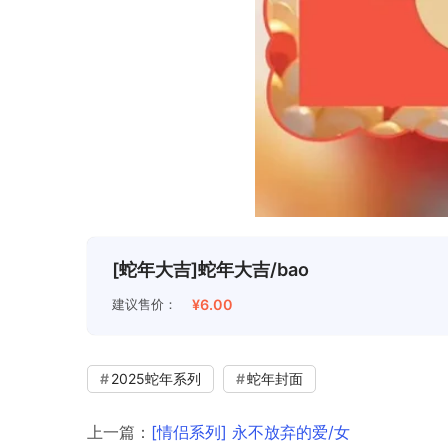
[蛇年大吉]蛇年大吉/bao
建议售价：
¥6.00
2025蛇年系列
蛇年封面
上一篇：
[情侣系列] 永不放弃的爱/女