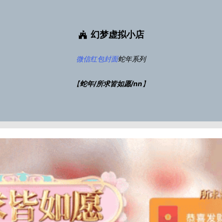
幻梦虚拟小店
微信红包封面
蛇年系列
【
蛇年/所求皆如愿/nn
】