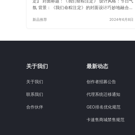
定】 封面标题：《我们命粽注定》 设计风格：节日气
氛 背景：《我们命粽注定》的封面设计巧妙地融合了
端午节传统习俗“吃粽子”的元素与浪漫的命定爱情主
新品推荐
2024年6月8日
题，展现了一个既富有节日氛围又充满浪漫情感的故
事背景。 主题图案：封面中心位置摆放了一盘精心包
裹的粽子，它们或叠放或散落，形状各异，色彩鲜
艳，寓意着端午节的传统习俗和美食文化。 [微信红包
封面节日系列]我们命粽注定 建议售价： ¥7.50 上架时
间 2024年6月8日 立即购买 已付费？登录 或 刷新
关于我们
最新动态
关于我们
创作者招募公告
联系我们
代理系统迁移通知
合作伙伴
GEO排名优化规范
卡速售商城禁售规范