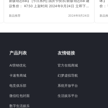
新版动态bai】 [节日系列] 国庆节快乐/新版动态bai 建
咪】
议售价： ¥7.50 上架时间 2024年9月24日 立即下载
价： 
已付费？登录 或 刷新
费？
新品推荐
2024年9月24日
新品
产品列表
友情链接
AI营销优化
官方在线商城
卡速售商城
幻梦虚拟导航
电竞俱乐部
系统开放平台
微信红包封面
生活娱乐平台
数字生活娱乐