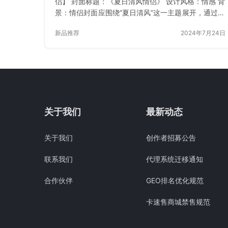
侣】 封面标题：《夏日清风情侣》 设计风格：情感 背
景：情侣封面应围绕“夏日清风”这一主题展开，通过色
彩、图案、元素等传达出夏日清爽、浪漫或轻松的氛
新品推荐
2024年7月24日
围。 主题图案：情侣封面在视觉上应相互呼应，形成
和谐统一的整体效果。可以通过相似的色调、构图或
元素来实现这一点。 [微信红包封面爱情系列]夏日清
风情侣 建议售价： ¥7.50 上架时间 2024年7月24日
点击购买 已付费？登录 或 刷新
关于我们
最新动态
关于我们
创作者招募公告
联系我们
代理系统迁移通知
合作伙伴
GEO排名优化规范
卡速售商城禁售规范