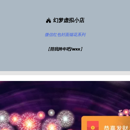
幻梦虚拟小店
微信红包封面
烟花系列
【
陪我跨年吧/wxx
】