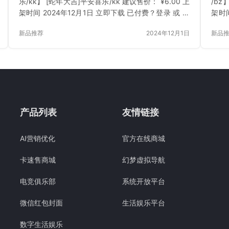
乐/kk】 [蛇年大吉]平安喜乐/kk 建议售价： ¥6.00 上
/bz
架时间 2024年12月1日 立即下载 已付费？登录 或 刷
架时间
新
新
新品推荐
2024年12月1日
新品
产品列表
友情链接
AI营销优化
官方在线商城
卡速售商城
幻梦虚拟导航
电竞俱乐部
系统开放平台
微信红包封面
生活娱乐平台
数字生活娱乐