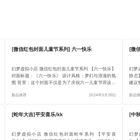
[微信红包封面儿童节系列] 六一快乐
[微
幻梦虚拟小店 微信红包封面儿童节系列 【六一快乐】
幻梦虚
封面标题：《六一快乐》 设计风格：梦幻与浪漫的氛
静态】
围 背景：这个封面不仅是为了庆祝六一儿童节而设计
建议售
的，更是我们对每一个孩子的美好祝愿和期望。我们
新品推荐
2024年5月26日
新品
希望通过这个封面，向孩子们传递出我们对他们的关
爱和祝福，祝愿他们在成长的道路上永远保持一颗纯
真善良的心，勇敢地追求自己的梦想. 主题图案：同
[蛇年大吉]平安喜乐/kk
[中秋
时，我们也希望这个封面能够成为孩子们童年记忆中
一个美好的瞬间，让他们在未来的日子里回想起这个
节日时，心中充满温暖和欢乐。 [微信红包封面儿童节
幻梦虚拟小店 微信红包封面蛇年系列 【平安喜
幻梦
系列] 六一快乐 建议售…