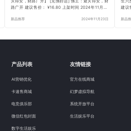
灾得安，财路广开】 [见佛好运] 佛主：避灾得安，财
生只想
路广开 建议售价： ¥16.80 上架时间 2024年11月23
建议售
日 立即下载 已付费？登录 或 刷新
载 
新品推荐
2024年11月23日
新品
产品列表
友情链接
AI营销优化
官方在线商城
卡速售商城
幻梦虚拟导航
电竞俱乐部
系统开放平台
微信红包封面
生活娱乐平台
数字生活娱乐