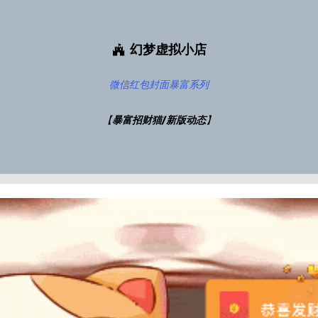
幻梦虚拟小店
微信红包封面
暴富系列
【
暴富招财猫/新版动态
】