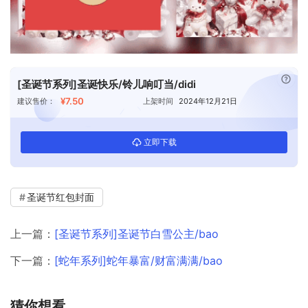
已付
[圣诞节系列]圣诞快乐/铃儿响叮当/didi
¥7.50
建议售价：
上架时间
2024年12月21日
立即下载
圣诞节红包封面
上一篇：
[圣诞节系列]圣诞节白雪公主/bao
下一篇：
[蛇年系列]蛇年暴富/财富满满/bao
猜你想看