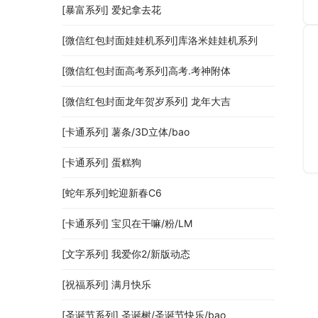
[暴富系列] 爱妃拿去花
[微信红包封面娃娃机系列]库洛米娃娃机系列
[微信红包封面高考系列]高考.考神附体
[微信红包封面龙年贺岁系列] 龙年大吉
[卡通系列] 薯条/3D立体/bao
[卡通系列] 蛋糕狗
[蛇年系列]蛇迎新春C6
[卡通系列] 宝贝在干嘛/粉/LM
[文字系列] 我爱你2/新版动态
[祝福系列] 满月快乐
[圣诞节系列] 圣诞树/圣诞节快乐/bao