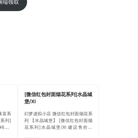
脑端领取
[微信红包封面烟花系列]水晶城
堡/Xl
暴富系
幻梦虚拟小店 微信红包封面烟花系
富系列]
列 【水晶城堡】 [微信红包封面烟
6.00
花系列]水晶城堡/Xl 建议售价：
 立即下
¥6.00 上架时间 2024年3月27日