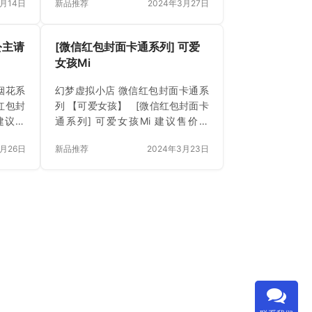
1月14日
新品推荐
2024年3月27日
立即购买 已付费？登录 或 刷新
公主请
[微信红包封面卡通系列] 可爱
女孩Mi
烟花系
幻梦虚拟小店 微信红包封面卡通系
红包封
列 【可爱女孩】 [微信红包封面卡
建议售
通系列] 可爱女孩Mi 建议售价：
4年3月
¥6.00 上架时间 2024年3月23日
3月26日
新品推荐
2024年3月23日
 或 刷
立即下载 已付费？登录 或 刷新