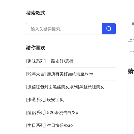
搜索款式
上
猜你喜欢
下
[趣味系列] 一路走好/恶搞
猜
[蛇年大吉] 愿所有美好如约而至/xcx
[微信红包封面黑丝美女系列]黑丝长腿美女
[卡通系列] 晚安宝贝
[情侣系列] 520浪漫告白/Sp
[生日系列] 生日快乐/bao