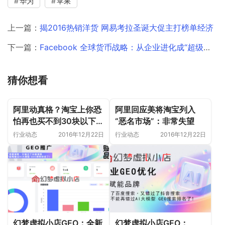
华为
苹果
上一篇：
揭2016热销洋货 网易考拉圣诞大促主打榜单经济
下一篇：
Facebook 全球货币战略：从企业进化成“超级国家”
猜你想看
阿里动真格？淘宝上你恐
阿里回应美将淘宝列入
怕再也买不到30块以下的
“恶名市场”：非常失望
数据线
行业动态
2016年12月22日
行业动态
2016年12月22日
幻梦虚拟小店GEO：全新
幻梦虚拟小店GEO：