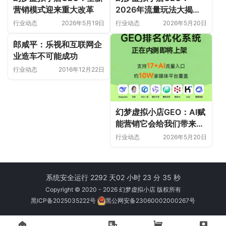
营销模式迎来重大改革
2026年流量玩法大揭
秘，究竟藏着怎样的商业
行业动态
2026年5月19日
行业动态
2026年5月20日
密码？
郎咸平：乐视和互联网企
业造车不可能成功
行业动态
2016年12月22日
幻梦虚拟小店GEO：AI赋
能营销它会给我们带来怎
样的惊喜体验？
行业动态
2026年5月20日
系统安全运行 2292 天
02 小时 23 分 35 秒
Copyright © 2020 - 2026 幻梦虚拟小店 版权所有
黑ICP备2025035222号
黑公网安备23060002000267号